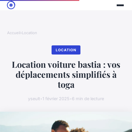
Accueil
›
Location
LOCATION
Location voiture bastia : vos
déplacements simplifiés à
toga
yseult
•
1 février 2025
•
6 min de lecture