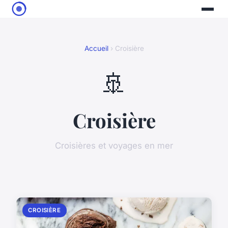
Accueil
› Croisière
🚢
Croisière
Croisières et voyages en mer
CROISIÈRE